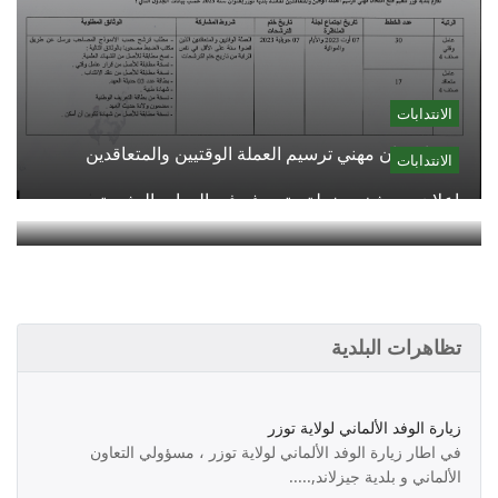
الانتدابات
فتح امتحان مهني ترسيم العملة الوقتيين والمتعاقدين
الانتدابات
اعلان سد شغور خطة متصرف في الموارد البشرية
تظاهرات البلدية
زيارة الوفد الألماني لولاية توزر
في اطار زيارة الوفد الألماني لولاية توزر ، مسؤولي التعاون
الألماني و بلدية جيزلاند,.....