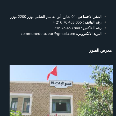
المقر الاجتماعي
:04 شارع أبو القاسم الشابي توزر 2200 توزر
رقم الهاتف
: 055 453 76 216 +
رقم الفاكس
: 840 453 76 216 +
البريد الالكتروني:
communedetozeur@gmail.com
معرض الصور