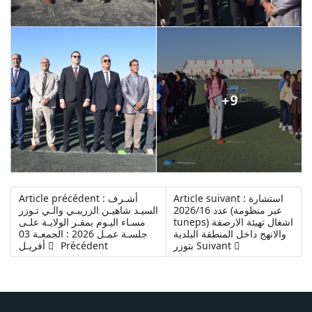
Article suivant : استشارة
Article précédent : أشـرف
عدد 2026/16 (عبر منظومة
السيـد شاهيـن الزريبـي والـي تـوزر
tuneps) اشغال تهيئة الارصفة
مسـاء اليـوم بمقـر الولايـة علـى
والانهج داخل المنطقة البلدية
جلسـة عمـل 2026 : الجمعـة 03
Suivant
بتوزر
Précédent
أفريـل