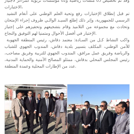
وقد تم تخصيص 05 منشآت رياضية و02 مؤسسات تربوية كمراكز لاجتياز
الاختبارات،
تم قبل إنطلاق الإختبارات رفع وتحية العلم الوطني على أنغام النشيد
الرسمي للجمهورية، وإثر ذلك إطلع السيـد الوالـي ظروف إجراء الإمتحان
وتحادث مع مجموعة من التلاميذ وقام بتشجيعهم وتحفيزهم على إجتياز
الإختبار في أفضل الأحوال ومتمنيا لهم التوفيق والنجاح.
واكب النشاط كـل من السـادة: معتمد دقاش، رئيس المنطقة الجهوبة
للأمن الوطني، المكلف بتسيير بلدية دقاش، المندوب الجهوي للشباب
والرياضة وفريق عمل مرافق، المندوب الجهوي للتربية وفريق مصاحب،
رئيس المجلس المحلي بدقاش، ممثلو المصالح الأمنية والحماية المدنية،
عدد من الإطارات المحلية وعمدة المنطقة.